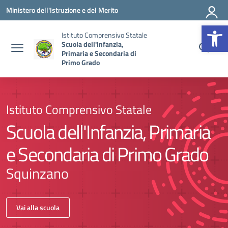
Vai ai contenuti
Vai al menu di navigazione
Vai al footer
Ministero dell'Istruzione e del Merito
Op
Istituto Comprensivo Statale
Scuola dell'Infanzia,
Primaria e Secondaria di
Primo Grado
Istituto Comprensivo Statale
Scuola dell'Infanzia, Primaria
e Secondaria di Primo Grado
Squinzano
Vai alla scuola