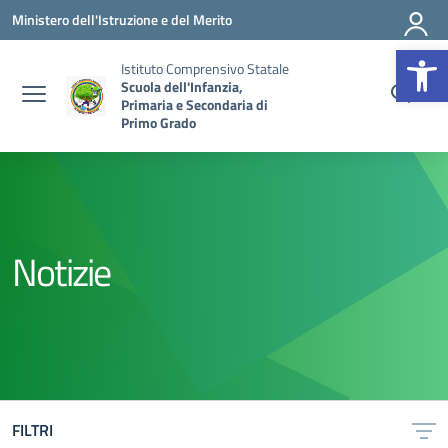
Vai ai contenuti
Vai al menu di navigazione
Vai al footer
Ministero dell'Istruzione e del Merito
Op
Istituto Comprensivo Statale
Scuola dell'Infanzia,
Primaria e Secondaria di
Primo Grado
Notizie
FILTRI