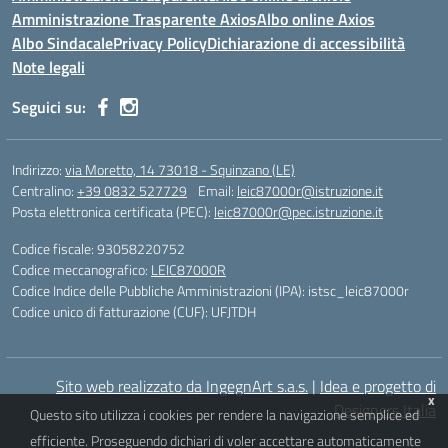
Amministrazione Trasparente Axios
Albo online Axios
Albo Sindacale
Privacy Policy
Dichiarazione di accessibilità
Note legali
Seguici su:
Indirizzo:
via Moretto, 14 73018 - Squinzano (LE)
Centralino:
+39 0832 527729
Email:
leic87000r@istruzione.it
Posta elettronica certificata (PEC):
leic87000r@pec.istruzione.it
Codice fiscale: 93058220752
Codice meccanografico:
LEIC87000R
Codice Indice delle Pubbliche Amministrazioni (IPA): istsc_leic87000r
Codice unico di fatturazione (CUF): UFJTDH
Sito web realizzato da IngegnArt s.a.s.
|
Idea e progetto di
x
Designers Italia
Questo sito utilizza i cookies per rendere la navigazione semplice ed
efficiente. Proseguendo dichiari di voler accettare automaticamente