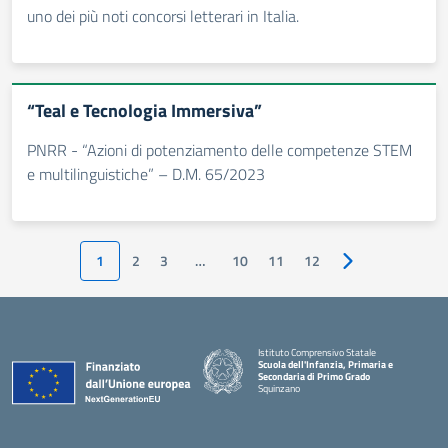
uno dei più noti concorsi letterari in Italia.
“Teal e Tecnologia Immersiva”
PNRR - “Azioni di potenziamento delle competenze STEM
e multilinguistiche” – D.M. 65/2023
1
2
3
…
10
11
12
Pagina successiv
Istituto Comprensivo Statale
Scuola dell'Infanzia, Primaria e
Secondaria di Primo Grado
Squinzano