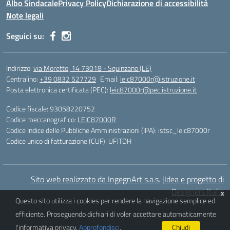
Albo Sindacale
Privacy Policy
Dichiarazione di accessibilità
Note legali
Seguici su:
Indirizzo:
via Moretto, 14 73018 - Squinzano (LE)
Centralino:
+39 0832 527729
Email:
leic87000r@istruzione.it
Posta elettronica certificata (PEC):
leic87000r@pec.istruzione.it
Codice fiscale: 93058220752
Codice meccanografico:
LEIC87000R
Codice Indice delle Pubbliche Amministrazioni (IPA): istsc_leic87000r
Codice unico di fatturazione (CUF): UFJTDH
Sito web realizzato da IngegnArt s.a.s.
|
Idea e progetto di
Designers Italia
x
Questo sito utilizza i cookies per rendere la navigazione semplice ed
efficiente. Proseguendo dichiari di voler accettare automaticamente
l'informativa privacy.
Approfondisci
.
Chiudi