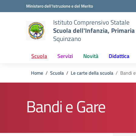
Vai ai contenuti
Vai al menu di navigazione
Vai al footer
Ministero dell'Istruzione e del Merito
Istituto Comprensivo Statale
Scuola dell'Infanzia, Primari
Squinzano
Scuola
Servizi
Novità
Didattica
Home
Scuola
Le carte della scuola
Bandi e
Bandi e Gare