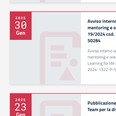
2025
Avviso interno
30
mentoring e 
Gen
19/2024 cod.
50284
Avviso interno se
mentoring e ori
Learning for li
2024-1322-P-
2025
Pubblicazion
23
Team per la 
Gen