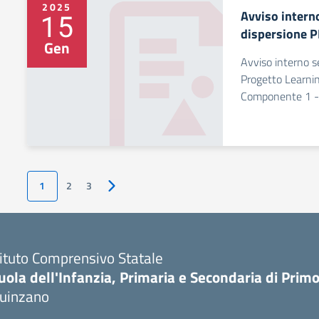
2025
Avviso intern
15
dispersione 
Gen
Avviso interno s
Progetto Learnin
Componente 1 -
1
2
3
Pagina successiva
tituto Comprensivo Statale
uola dell'Infanzia, Primaria e Secondaria di Prim
uinzano