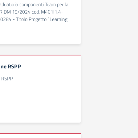
raduatoria componenti Team per la
RR DM 19/2024 cod. M4C1I1.4-
84 - Titolo Progetto “Learning
ione RSPP
e RSPP