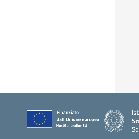
Is
Sc
Sq