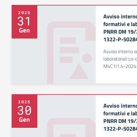
2025
Avviso intern
31
formativi e la
Gen
PNRR DM 19/2
1322-P-5028
Avviso interno se
laboratoriali co
M4C1I1.4-2024
2025
Avviso intern
30
formativi e la
Gen
PNRR DM 19/2
1322-P-5028