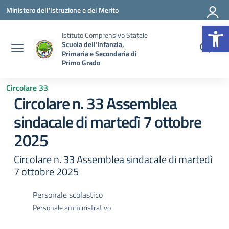
Vai ai contenuti
Vai al menu di navigazione
Vai al footer
Ministero dell'Istruzione e del Merito
Op
Istituto Comprensivo Statale
Scuola dell'Infanzia,
Primaria e Secondaria di
Primo Grado
Circolare 33
Circolare n. 33 Assemblea
sindacale di martedì 7 ottobre
2025
Circolare n. 33 Assemblea sindacale di martedì
7 ottobre 2025
Personale scolastico
Personale amministrativo