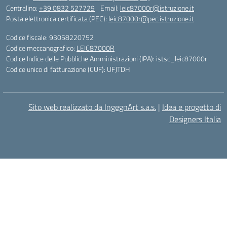
Centralino:
+39 0832 527729
Email:
leic87000r@istruzione.it
Posta elettronica certificata (PEC):
leic87000r@pec.istruzione.it
Codice fiscale: 93058220752
Codice meccanografico:
LEIC87000R
Codice Indice delle Pubbliche Amministrazioni (IPA): istsc_leic87000r
Codice unico di fatturazione (CUF): UFJTDH
Sito web realizzato da IngegnArt s.a.s.
|
Idea e progetto di
Designers Italia