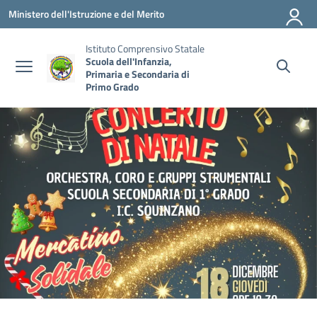
Vai ai contenuti
Vai al menu di navigazione
Vai al footer
Ministero dell'Istruzione e del Merito
Istituto Comprensivo Statale
Scuola dell'Infanzia,
Primaria e Secondaria di
Primo Grado